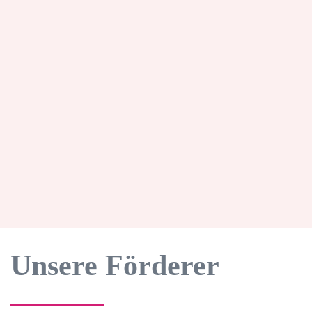
0331-60
11 88 41
Mobil:
01590 -
611 9 250
Mail:
kerkau@medienbildung-
brandenburg.de
Unsere Förderer