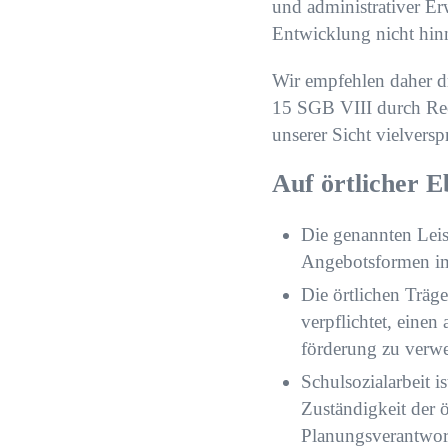
und administrativer Er
Entwicklung nicht hin
Wir empfehlen daher d
15 SGB VIII durch Re
unserer Sicht vielvers
Auf örtlicher E
Die genannten Leis
Angebotsformen i
Die örtlichen Träg
verpflichtet, eine
förderung zu verw
Schulsozialarbeit i
Zuständigkeit der 
Planungsverantwort