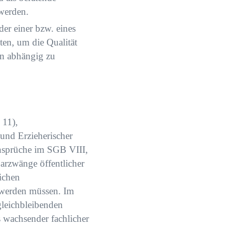
werden.
er einer bzw. eines
en, um die Qualität
en abhängig zu
 11),
 und Erzieherischer
ansprüche im SGB VIII,
arzwänge öffentlicher
ichen
 werden müssen. Im
gleichbleibenden
 wachsender fachlicher