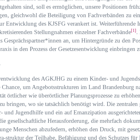
ehalten sind, soll es ermöglichen, unsere Positionen frühz
ngen, gleichwohl die Beteiligung von Fachverbänden zu ei
zur Entwicklung des KJSFG verankert ist. Weiterführende 
[1]
kretisierenden Stellungnahmen einzelner Fachverbände
.
ls Gesprächspartner*innen an, um Hintergründe zu den Pos
Praxis in den Prozess der Gesetzesentwicklung einbringen 
G
terentwicklung des AGKJHG zu einem Kinder- und Jugends
te Chance, um Angebotsstrukturen im Land Brandenburg na
ität örtlicher wie überörtlicher Planungsprozesse zu erhöhe
zu bringen, wo sie tatsächlich benötigt wird. Die zentrale
r- und Jugendhilfe und ein auf Emanzipation ausgerichtete
ie gesellschaftliche Herausforderung, die mehrfach dokum
unge Menschen abzufedern, erhöhen den Druck, mit gese
fra-struktur der Teilhabe, Befähigung und des Schutzes für