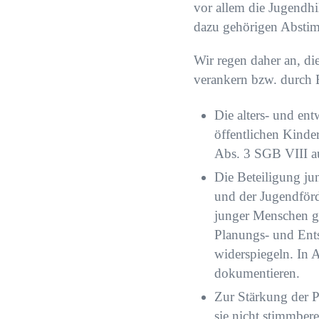
vor allem die Jugendhi
dazu gehörigen Abstim
Wir regen daher an, di
verankern bzw. durch 
Die alters- und en
öffentlichen Kinder
Abs. 3 SGB VIII au
Die Beteiligung ju
und der Jugendför
junger Menschen ge
Planungs- und Ents
widerspiegeln. In 
dokumentieren.
Zur Stärkung der P
sie nicht stimmbere