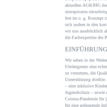
aktuellen AGKJHG festg
sionsprozess einzubri
fest im o. g. Konzept 
sich zudem in den kon
wir uns ausdrücklich a
die Fachexpertise der 
EINFÜHRUN
Wir sehen in der Wei
Fördergesetz eine ech
zu vernetzen, die Qual
Unterstützung dorthin 
– eine inklusive Kinde
Jugendschutz – sowie d
Corona-Pandemie für j
für eine gelingende In