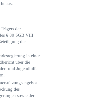
ht aus.
 Trägers der
 des § 80 SGB VIII
eteiligung der
desregierung in einer
bericht über die
der- und Jugendhilfe
en.
nterstützungsangebot
tockung des
igerungen sowie der