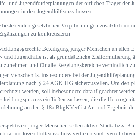
lfe- und Jugendförderplanungen der örtlichen Träger der J
mungen in den Jugendhilfeausschüssen.
e bestehenden gesetzlichen Verpflichtungen zusätzlich im
Ergänzungen zu konkretisieren:
twicklungsgerechte Beteiligung junger Menschen an allen 
- und Jugendhilfe ist als grundsätzliche Zielformulierung 
fzunehmen und für alle Regelungsbereiche verbindlich zu 
nger Menschen ist insbesondere bei der Jugendhilfeplanu
derplanung nach § 24 AGKJHG sicherzustellen. Um den pl
recht zu werden, soll insbesondere darauf geachtet werden
cheidungsprozess einfließen zu lassen, die die Heterogeni
Anlehnung an den § 18a BbgKVerf ist Art und Ergebnis de
erspektiven junger Menschen sollen aktive Stadt- bzw. Kr
chtigt im Jugendhilfeausschuss vertreten sind, verpflichten