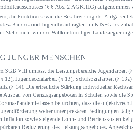
gendhilfeausschusses (§ 6 Abs. 2 AGKJHG) aufgenommen 
m, die Funktion sowie die Beschreibung der Aufgabenfeld
des- Kinder- und Jugendbeauftragten im KJSFG festzuhalt
ser Stelle nicht von der Willkür künftiger Landesregierung
NG JUNGER MENSCHEN
m SGB VIII umfasst die Leistungsbereiche Jugendarbeit (§
§ 12), Jugendsozialarbeit (§ 13), Schulsozialarbeit (§ 13a)
tz (§ 14). Die erfreuliche Stärkung individueller Rechts
erte Ausbau von Ganztagsangeboten in Schulen sowie die Sp
Corona-Pandemie lassen befürchten, dass die objektivrechtl
 Jugendförderung weiter unter prekären Bedingungen tätig
n Inflation sowie steigende Lohn- und Betriebskosten bei 
spürbaren Reduzierung des Leistungsangebotes. Angesichts