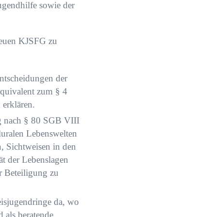
ugendhilfe sowie der
 neuen KJSFG zu
Entscheidungen der
äquivalent zum § 4
erklären.
ng nach § 80 SGB VIII
uralen Lebenswelten
, Sichtweisen in den
tät der Lebenslagen
r Beteiligung zu
eisjugendringe da, wo
d als beratende