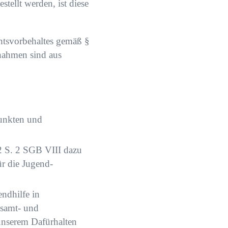
tellt werden, ist diese
htsvorbehaltes gemäß §
nahmen sind aus
punkten und
 2 S. 2 SGB VIII dazu
ür die Jugend-
endhilfe in
esamt- und
 unserem Dafürhalten