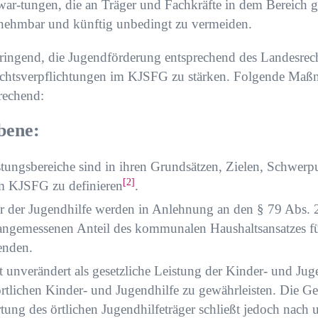
war-tungen, die an Träger und Fachkräfte in dem Bereich ges
nehmbar und künftig unbedingt zu vermeiden.
ringend, die Jugendförderung entsprechend des Landesrec
chtsverpflichtungen im KJSFG zu stärken. Folgende Maß
prechend:
bene:
tungsbereiche sind in ihren Grundsätzen, Zielen, Schwer
[2]
m KJSFG zu definieren
.
er der Jugendhilfe werden in Anlehnung an den § 79 Abs.
n angemessenen Anteil des kommunalen Haushaltsansatzes f
enden.
st unverändert als gesetzliche Leistung der Kinder- und Jug
örtlichen Kinder- und Jugendhilfe zu gewährleisten. Die G
ung des örtlichen Jugendhilfeträger schließt jedoch nach