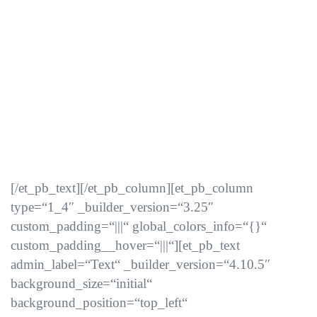
[/et_pb_text][/et_pb_column][et_pb_column
type=“1_4″ _builder_version=“3.25″
custom_padding=“|||“ global_colors_info=“{}“
custom_padding__hover=“|||“][et_pb_text
admin_label=“Text“ _builder_version=“4.10.5″
background_size=“initial“
background_position=“top_left“