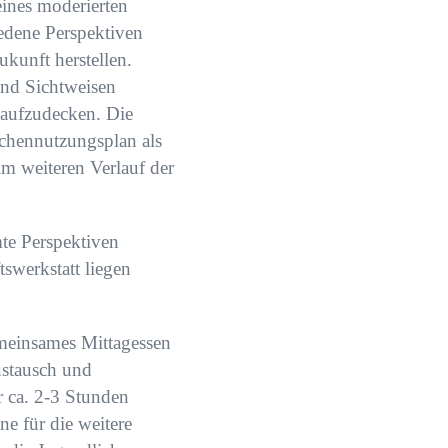
eines moderierten
iedene Perspektiven
kunft herstellen.
und Sichtweisen
 aufzudecken. Die
lächennutzungsplan als
im weiteren Verlauf der
te Perspektiven
tswerkstatt liegen
emeinsames Mittagessen
ustausch und
r ca. 2-3 Stunden
e für die weitere