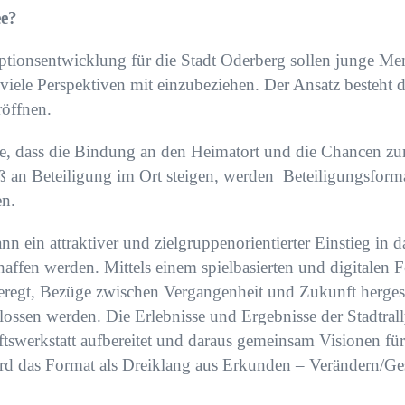
ee?
ionsentwicklung für die Stadt Oderberg sollen junge Men
ele Perspektiven mit einzubeziehen. ​​Der Ansatz besteht da
röffnen.
e, dass die Bindung an den Heimatort und die Chancen zu
an Beteiligung im Ort steigen, werden Beteiligungsformat
en.
ann ein attraktiver und zielgruppenorientierter Einstieg in
affen werden. Mittels einem spielbasierten und digitalen
eregt, Bezüge zwischen Vergangenheit und Zukunft hergest
ssen werden. Die Erlebnisse und Ergebnisse der Stadtrall
swerkstatt aufbereitet und daraus gemeinsam Visionen für
 wird das Format als Dreiklang aus Erkunden – Verändern/Ges