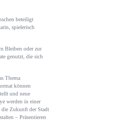
schen beteiligt
rin, spielerisch
m Bleiben oder zur
e genutzt, die sich
 das Thema
 Format können
ellt und neue
ye werden in einer
 die Zukunft der Stadt
talten – Präsentieren