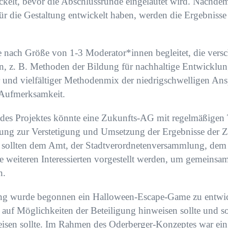
kelt, bevor die Abschlussrunde eingeläutet wird. Nachde
für die Gestaltung entwickelt haben, werden die Ergebnisse 
 nach Größe von 1-3 Moderator*innen begleitet, die versc
n, z. B. Methoden der Bildung für nachhaltige Entwicklu
ter und vielfältiger Methodenmix der niedrigschwelligen An
 Aufmerksamkeit.
 des Projektes könnte eine Zukunfts-AG mit regelmäßigen 
ung zur Verstetigung und Umsetzung der Ergebnisse der Z
e sollten dem Amt, der Stadtverordnetenversammlung, de
 weiteren Interessierten vorgestellt werden, um gemeinsam
n.
ung wurde begonnen ein Halloween-Escape-Game zu entwic
 auf Möglichkeiten der Beteiligung hinweisen sollte und s
sen sollte. Im Rahmen des Oderberger-Konzeptes war ein