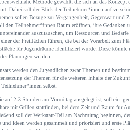
lebensweltnahe Methode gewählt, die sich an das Konzept 
hnt. Dabei soll der Blick der Teilnehmer*innen auf versch
hemen sollen Bezüge zur Vergangenheit, Gegenwart und Zu
soll den Teilnehmer*innen Raum eröffnen, ihre Gedanken 
 untereinander auszutauschen, um Ressourcen und Bedarfe
zu einer der Freiflächen führen, die bei der Vorarbeit zum F
läche für Jugendräume identifiziert wurde. Diese könnte 
l der Planungen werden.
nsatz werden den Jugendlichen zwar Themen und bestimm
ätensetzung der Themen für die weiteren Inhalte der Zukunf
 Teilnehmer*innen selbst.
die auf 2-3 Stunden am Vormittag ausgelegt ist, soll ein g
äre mit Grillen stattfinden, bei dem Zeit und Raum für A
eßend soll der Werkstatt-Teil am Nachmittag beginnen, de
 und Ideen werden gesammelt und priorisiert und erste Plän