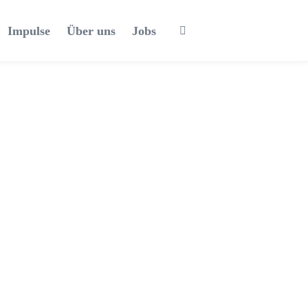
Impulse
Über uns
Jobs
Praxisqualifizierung – Zugänge
schaffen: Mit barrierefreien Konzepten,
3D-Druck und inklusiven Gaming-
Angeboten Menschen zusammenbringen
20. März 2026