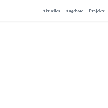
Aktuelles
Angebote
Projekte
jumblr-Session #41 TikTok zwischen
Trend und Teilhabe: Jugendliche
Lebenswelten verstehen und einordnen
21. April 2026