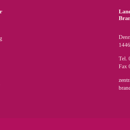
r
Lan
Bra
Denn
g
1446
Tel.
Fax 
zent
bran