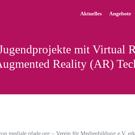
Aktuelles
Angebote
Jugendprojekte mit Virtual R
Augmented Reality (AR) Tec
on mediale pfade.org – Verein für Medienbildung e.V. er