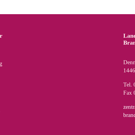
r
Lan
Bra
Denn
g
1446
Tel.
Fax 
zent
bran