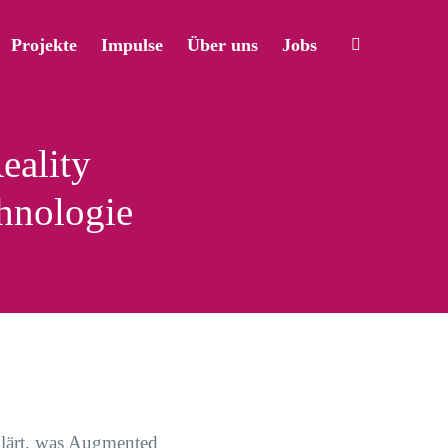
Projekte
Impulse
Über uns
Jobs
eality
hnologie
klärt, was Augmented