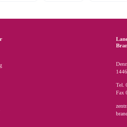
r
Lan
Bra
Denn
g
1446
Tel.
Fax 
zent
bran