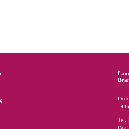
r
Lan
Bra
Denn
g
1446
Tel.
Fax 