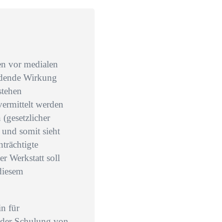
en vor medialen
hrdende Wirkung
stehen
vermittelt werden
(gesetzlicher
 und somit sieht
trächtigte
r Werkstatt soll
diesem
in für
n der Schulung von