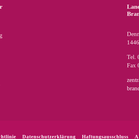
r
Lan
Bra
Denn
g
1446
Tel.
Fax 
zent
bran
htlinie
Datenschutzerklärung
Haftungsausschluss
A