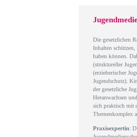
Jugendmedie
Die gesetzlichen 
Inhalten schützen
haben können. Dab
(struktureller Jug
(erzieherischer Ju
Jugendschutz). Kin
der gesetzliche Ju
Heranwachsen und d
sich praktisch mit
Themenkomplex au
Praxisexpertin
: D
Jugendmedienschut