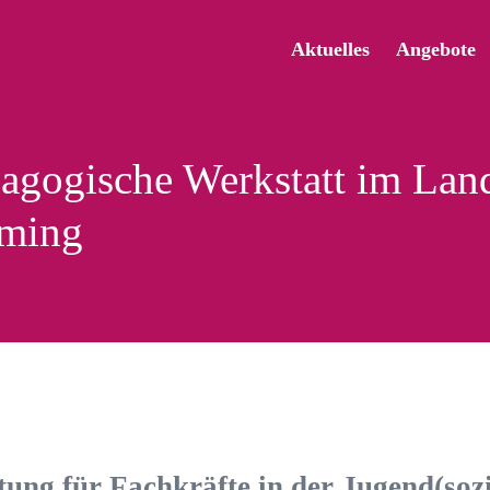
Aktuelles
Angebote
gogische Werkstatt im Land
äming
tung
für Fachkräfte in der Jugend(sozi