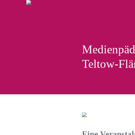
Medienpäda
Teltow-Fl
Eine Veranstal