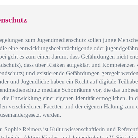
nschutz
Regelungen zum Jugendmedienschutz sollen junge Mensch
, die eine entwicklungsbeeinträchtigende oder jugendgefä
ei geht es zum einen darum, dass Gefährdungen nicht ent
endschutz), dass über Risiken aufgeklärt und Kompetenzen 
gendschutz) und existierende Gefährdungen geregelt werden 
der und Jugendliche haben ein Recht auf digitale Teilhabe
gendmedienschutz mediale Schonräume vor, die das unbeein
ie Entwicklung einer eigenen Identität ermöglichen. In de
 den verschiedenen Facetten und der eigenen Haltung zum 
seinandergesetzt werden.
r. Sophie Reimers ist Kulturwissenschaftlerin und Referent
z bei der Aktion Kinder- und Jugendschutz e.V. Sie ist i