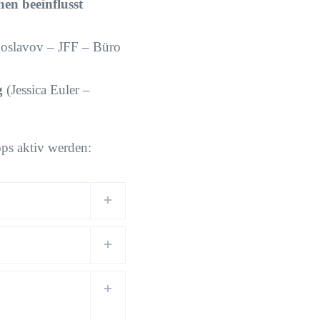
en beeinflusst
oslavov – JFF – Büro
g
(Jessica Euler –
ps aktiv werden: