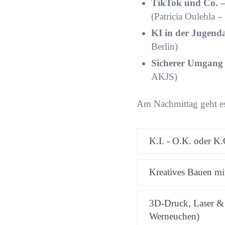
TikTok und Co. –
(Patricia Oulehla –
KI in der Jugend
Berlin)
Sicherer Umgang 
AKJS)
Am Nachmittag geht es
K.I. - O.K. oder K
Kreatives Bauen mit
3D-Druck, Laser & 
Werneuchen)