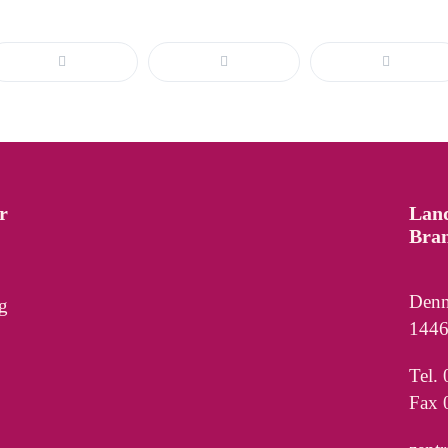
r
Lan
Bra
Denn
g
1446
Tel.
Fax 