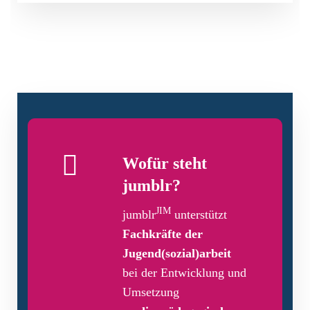
Wofür steht
jumblr?
JIM
jumblr
unterstützt
Fachkräfte der
Jugend(sozial)arbeit
bei der Entwicklung und
Umsetzung