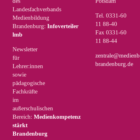
des
Potsdam
Landesfachverbands
Tel. 0331-60
Medienbildung
11 88-40
Brandenburg:
Infoverteiler
Fax 0331-60
lmb
11 88-44
Newsletter
zentrale@medienb
für
brandenburg.de
Lehrer:innen
sowie
pädagogische
Fachkräfte
im
außerschulischen
Bereich:
Medienkompetenz
stärkt
Brandenburg