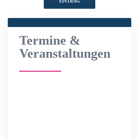
EINTRAG
HINZUFÜGEN
Termine &
Veranstaltungen
Anmeldestart für die
Medienpädagogische
Masterclass (MPMC) 2026/27
Die Medienpädagogische Masterclass
(MPMC) knüpft an die erfolgreiche