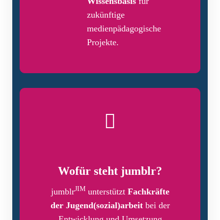
Wissensbasis
für
zukünftige
medienpädagogische
Projekte.
Wofür steht jumblr?
JIM
jumblr
unterstützt
Fachkräfte
der Jugend(sozial)arbeit
bei der
Entwicklung und Umsetzung