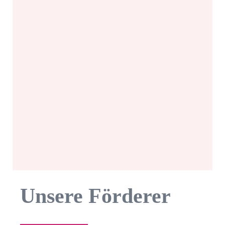
brandenburg.de
Mobil:
0159-
06 11
93 22
Mail:
walla@medie
brandenburg.
Unsere Förderer