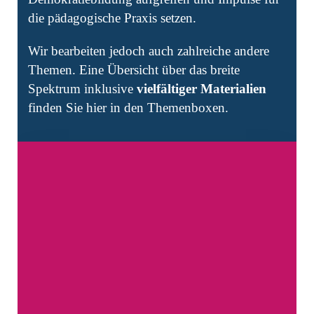
die pädagogische Praxis setzen.
Wir bearbeiten jedoch auch zahlreiche andere
Themen. Eine Übersicht über das breite
Spektrum inklusive
vielfältiger Materialien
finden Sie hier in den Themenboxen.
Digitale Spiele und Gaming
Haltung & Medienbildung
Digitale Nachhaltigkeit
Sozialräume medienpädagogisch erobern
Verschwörungsideologie und „Fake News“
Virtual Reality & Augmented Reality
Digitale Jugendbeteiligung
Making in der Jugendarbeit