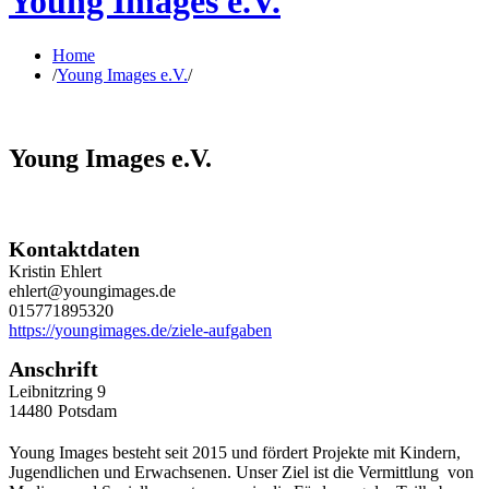
Young Images e.V.
Home
/
Young Images e.V.
/
Young Images e.V.
Kontaktdaten
Kristin Ehlert
ehlert@youngimages.de
015771895320
https://youngimages.de/ziele-aufgaben
Anschrift
Leibnitzring 9
14480
Potsdam
Young Images besteht seit 2015 und fördert Projekte mit Kindern,
Jugendlichen und Erwachsenen. Unser Ziel ist die Vermittlung von